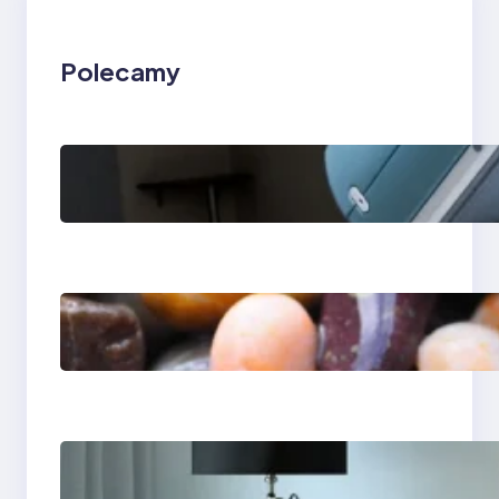
Polecamy
Rezonans
magnetyczny w
Lesznie i Zielonej
Górze — kolano i
klatka piersiowa
Ile kosztuje aparat
ortodontyczny —
przewodnik po
cenach
Psychoterapia
psychodynamiczna w