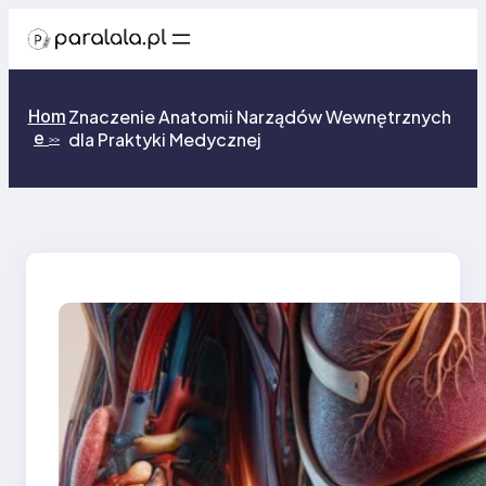
Przejdź
do
treści
Hom
Znaczenie Anatomii Narządów Wewnętrznych
e
dla Praktyki Medycznej
>>