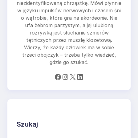
niezidentyfikowaną chrząstkę. Mówi płynnie
w języku impulsów nerwowych i czasem śni
o wątrobie, która gra na akordeonie. Nie
ufa żebrom parzystym, a jej ulubioną
rozrywką jest słuchanie szmerów
tętniczych przez muszlę klozetową.
Wierzy, że każdy człowiek ma w sobie
trzeci obojczyk – trzeba tylko wiedzieć,
gdzie go szukać.
Facebook
Instagram
X
LinkedIn
Szukaj