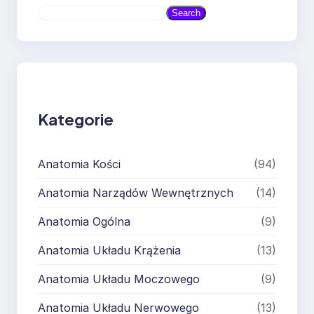
S
Search
e
a
r
c
h
Kategorie
Anatomia Kości
(94)
Anatomia Narządów Wewnętrznych
(14)
Anatomia Ogólna
(9)
Anatomia Układu Krążenia
(13)
Anatomia Układu Moczowego
(9)
Anatomia Układu Nerwowego
(13)