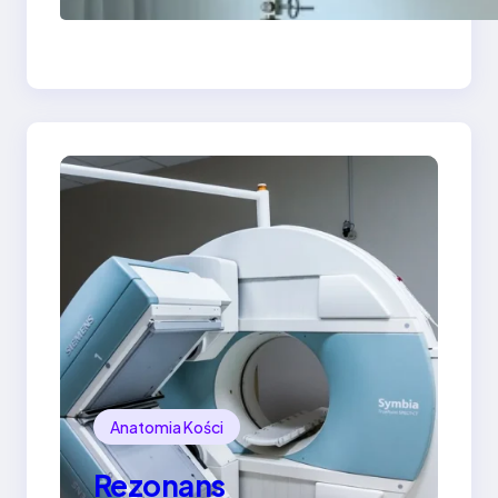
Bydgoszczy — jak
znaleźć skuteczny
gabinet
Anatomia Kości
Rezonans