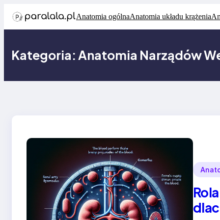
Przejdź
Anatomia ogólna
Anatomia układu krążenia
An
do
treści
Kategoria:
Anatomia Narządów W
Anat
Rola
dlac