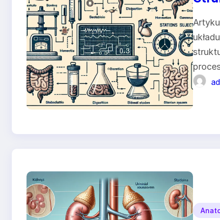
Artyku
układu
strukt
proces
ad
Anat