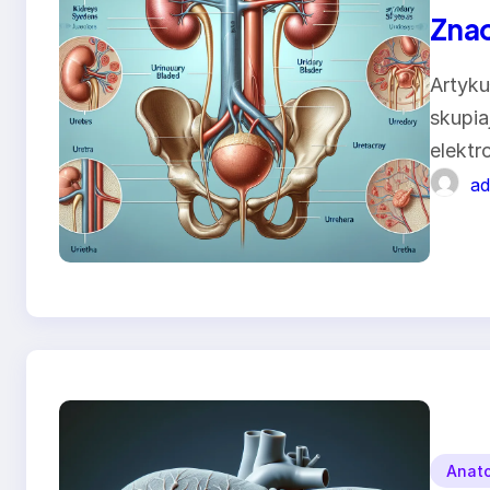
Zna
Artyku
skupia
elektr
ad
Anat