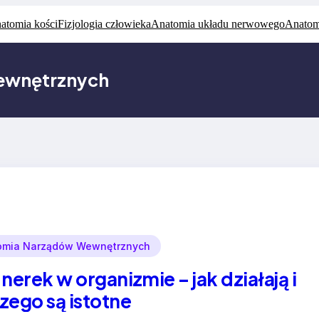
atomia kości
Fizjologia człowieka
Anatomia układu nerwowego
Anatom
ewnętrznych
omia Narządów Wewnętrznych
 nerek w organizmie – jak działają i
zego są istotne