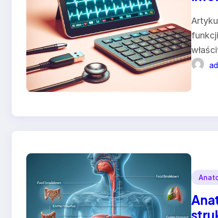
Artyku
funkcj
właści
ad
Anat
Anat
stru