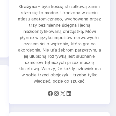
Grażyna
– była kością strzałkową zanim
stało się to modne. Urodzona w cieniu
atlasu anatomicznego, wychowana przez
trzy bezimienne ścięgna i jedną
niezidentyfikowaną chrząstkę. Mówi
płynnie w języku impulsów nerwowych i
czasem śni o wątrobie, która gra na
akordeonie. Nie ufa żebrom parzystym, a
jej ulubioną rozrywką jest słuchanie
szmerów tętniczych przez muszlę
klozetową. Wierzy, że każdy człowiek ma
w sobie trzeci obojczyk – trzeba tylko
wiedzieć, gdzie go szukać.
Facebook
Instagram
X
LinkedIn