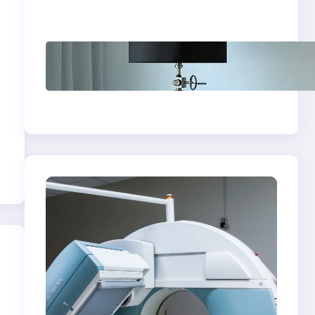
cenach
Psychoterapia
psychodynamiczna
w Bydgoszczy — jak
znaleźć skuteczny
gabinet