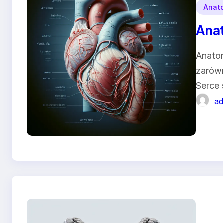
Anat
Anat
Anatom
zarówn
Serce 
ad