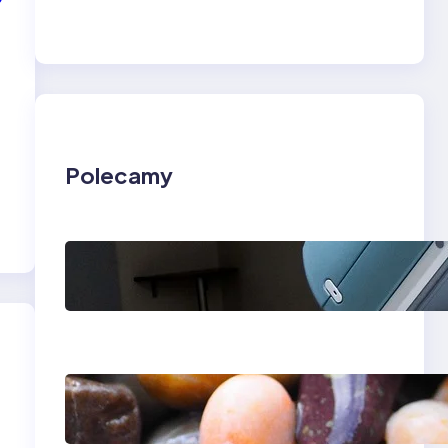
Polecamy
Rezonans
magnetyczny w
Lesznie i Zielonej
Górze — kolano i
klatka piersiowa
Ile kosztuje aparat
ortodontyczny —
przewodnik po