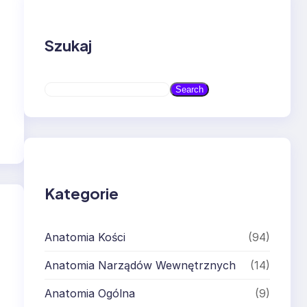
h
Szukaj
S
Search
e
a
r
c
h
Kategorie
Anatomia Kości
(94)
Anatomia Narządów Wewnętrznych
(14)
Anatomia Ogólna
(9)