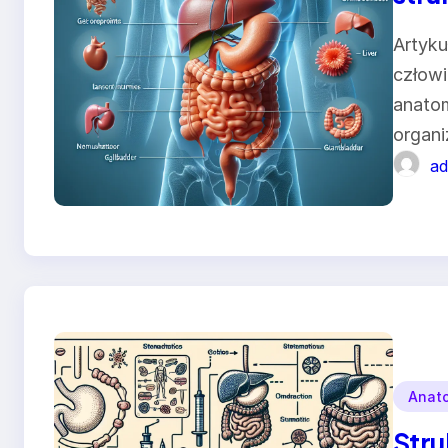
Artyku
człowi
anatom
organ
ad
Anat
Stru