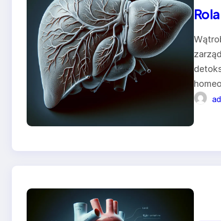
Rola
Wątrob
zarząd
detoks
homeo
ad