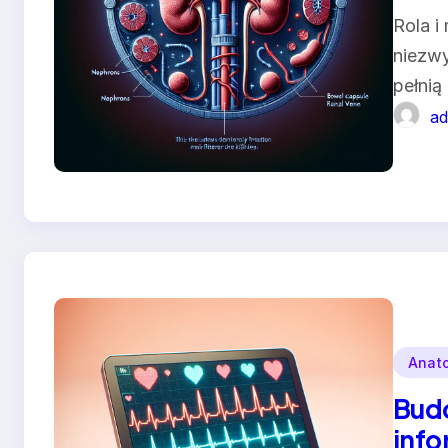
Rola i
niezwy
pełnią 
ad
Anat
Budo
info