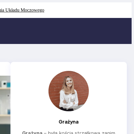
ia Układu Moczowego
Grażyna
Grażyna
– była kością strzałkową zanim