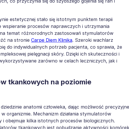
, co przyczynia się do szybszego gojenia się ran i
e estetycznej stało się istotnym punktem terapii
ne wspieranie procesów naprawczych i utrzymania
 na temat różnorodnych zastosowań stymulatorów
źć na stronie
Carpe Diem Klinika
. Szeroki wachlarz
ę do indywidualnych potrzeb pacjenta, co sprawia, że
eksowej pielęgnacji skóry. Dzięki ich skuteczności i
wykorzystywane zarówno w celach leczniczych, jak i
ów tkankowych na poziomie
ziedzinie anatomii człowieka, dając możliwość precyzyjne
h w organizmie. Mechanizm działania stymulatorów
 obejmuje kilka istotnych procesów biologicznych.
latorów tkankowych jest pobudzanie aktywności komóre