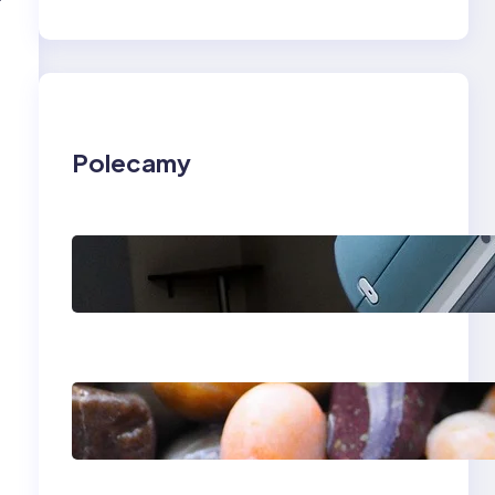
Polecamy
Rezonans
magnetyczny w
Lesznie i Zielonej
Górze — kolano i
klatka piersiowa
Ile kosztuje aparat
ortodontyczny —
przewodnik po
cenach