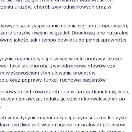
eczeniu urazów, chorób zwyrodnieniowych oraz w
owych są przyspieszanie gojenia się ran po operacjach,
enie urazów mięśni i więzadeł. Dopełniają one naturalne
ówno jakość, jak i tempo powrotu do pełnej sprawności
ynie regeneracyjnej również w celu poprawy jakości
owe, takie jak choroba zwyrodnieniowa stawów czy
oim właściwościom stymulowania procesów
 bólu oraz poprawy funkcji ruchowej pacjentów.
owych jest również ich rola w terapii tkanek miękkich,
procesy naprawcze, redukując czas rekonwalescencji po
.
h w medycynie regeneracyjnej przynosi liczne korzyści
ziałaniu możliwe jest wspomaganie naturalnych procesów
pii regeneracyjnej, co ma istotne znaczenie dla procesu