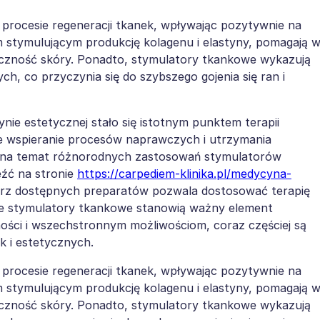
procesie regeneracji tkanek, wpływając pozytywnie na
m stymulującym produkcję kolagenu i elastyny, pomagają 
yczność skóry. Ponadto, stymulatory tkankowe wykazują
, co przyczynia się do szybszego gojenia się ran i
e estetycznej stało się istotnym punktem terapii
ne wspieranie procesów naprawczych i utrzymania
 na temat różnorodnych zastosowań stymulatorów
źć na stronie
https://carpediem-klinika.pl/medycyna-
arz dostępnych preparatów pozwala dostosować terapię
 że stymulatory tkankowe stanowią ważny element
zności i wszechstronnym możliwościom, coraz częściej są
 i estetycznych.
procesie regeneracji tkanek, wpływając pozytywnie na
m stymulującym produkcję kolagenu i elastyny, pomagają 
yczność skóry. Ponadto, stymulatory tkankowe wykazują