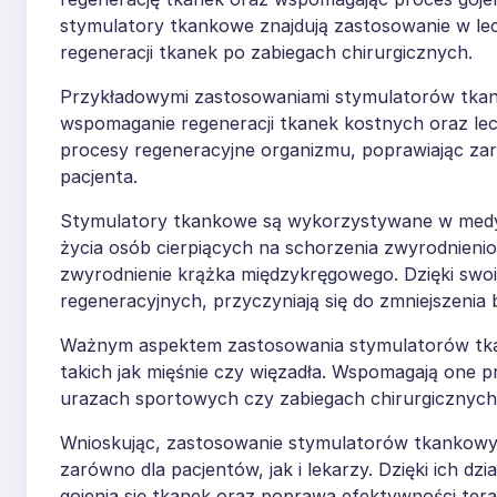
stymulatory tkankowe znajdują zastosowanie w l
regeneracji tkanek po zabiegach chirurgicznych.
Przykładowymi zastosowaniami stymulatorów tkank
wspomaganie regeneracji tkanek kostnych oraz lecz
procesy regeneracyjne organizmu, poprawiając zar
pacjenta.
Stymulatory tkankowe są wykorzystywane w medyc
życia osób cierpiących na schorzenia zwyrodnieni
zwyrodnienie krążka międzykręgowego. Dzięki sw
regeneracyjnych, przyczyniają się do zmniejszenia
Ważnym aspektem zastosowania stymulatorów tkank
takich jak mięśnie czy więzadła. Wspomagają one 
urazach sportowych czy zabiegach chirurgicznych
Wnioskując, zastosowanie stymulatorów tkankowyc
zarówno dla pacjentów, jak i lekarzy. Dzięki ich d
gojenia się tkanek oraz poprawa efektywności tera