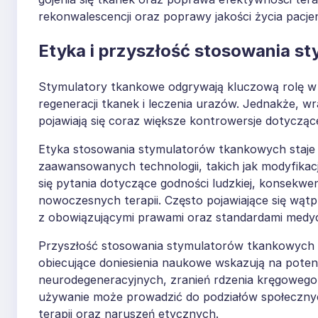
rekonwalescencji oraz poprawy jakości życia pacje
Etyka i przyszłość stosowania s
Stymulatory tkankowe odgrywają kluczową rolę w d
regeneracji tkanek i leczenia urazów. Jednakże, 
pojawiają się coraz większe kontrowersje dotyczące
Etyka stosowania stymulatorów tkankowych staje s
zaawansowanych technologii, takich jak modyfikacja
się pytania dotyczące godności ludzkiej, konsekw
nowoczesnych terapii. Często pojawiające się wątp
z obowiązującymi prawami oraz standardami medy
Przyszłość stosowania stymulatorów tkankowych wi
obiecujące doniesienia naukowe wskazują na poten
neurodegeneracyjnych, zranień rdzenia kręgowego cz
używanie może prowadzić do podziałów społeczny
terapii oraz naruszeń etycznych.