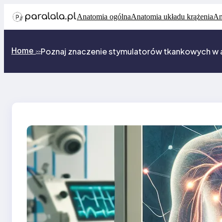
Przejdź
Anatomia ogólna
Anatomia układu krążenia
An
do
treści
Home
Poznaj znaczenie stymulatorów tkankowych w 
>>