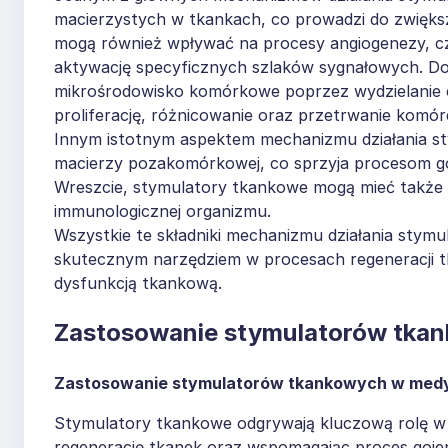
macierzystych w tkankach, co prowadzi do zwięk
mogą również wpływać na procesy angiogenezy, c
aktywację specyficznych szlaków sygnałowych. 
mikrośrodowisko komórkowe poprzez wydzielanie c
proliferację, różnicowanie oraz przetrwanie komór
Innym istotnym aspektem mechanizmu działania s
macierzy pozakomórkowej, co sprzyja procesom goje
Wreszcie, stymulatory tkankowe mogą mieć także 
immunologicznej organizmu.
Wszystkie te składniki mechanizmu działania stym
skutecznym narzędziem w procesach regeneracji t
dysfunkcją tkankową.
Zastosowanie stymulatorów tkan
Zastosowanie stymulatorów tkankowych w medy
Stymulatory tkankowe odgrywają kluczową rolę w m
regenerację tkanek oraz wspomagając proces gojen