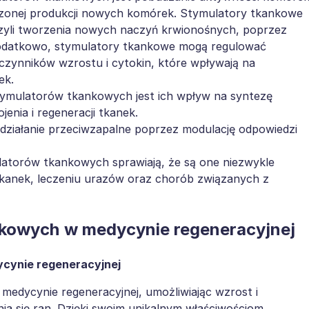
szonej produkcji nowych komórek. Stymulatory tkankowe
zyli tworzenia nowych naczyń krwionośnych, poprzez
Dodatkowo, stymulatory tkankowe mogą regulować
zynników wzrostu i cytokin, które wpływają na
ek.
tymulatorów tkankowych jest ich wpływ na syntezę
nia i regeneracji tkanek.
działanie przeciwzapalne poprzez modulację odpowiedzi
ulatorów tkankowych sprawiają, że są one niezwykle
kanek, leczeniu urazów oraz chorób związanych z
kowych w medycynie regeneracyjnej
cynie regeneracyjnej
edycynie regeneracyjnej, umożliwiając wzrost i
ia się ran. Dzięki swoim unikalnym właściwościom,