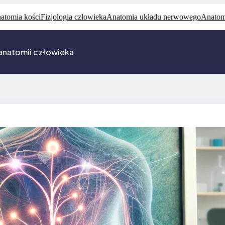
atomia kości
Fizjologia człowieka
Anatomia układu nerwowego
Anatom
anatomii człowieka