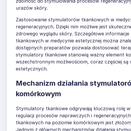
zdolność do stymulowania procesów regeneracyjnych
urazów skóry.
Zastosowanie stymulatorów tkankowych w medycyni
regeneracyjnych. Dzięki nim możliwe jest skutecz
zdrowego wyglądu skóry. Szczegółowe informacje
tkankowych w medycynie estetycznej można znale
dostępnych preparatów pozwala dostosować terapi
stymulatory tkankowe stanowią ważny element kompl
wszechstronnym możliwościom, coraz częściej są 
estetycznych.
Mechanizm działania stymulator
komórkowym
Stymulatory tkankowe odgrywają kluczową rolę w d
regulacji procesów naprawczych i regeneracyjnyc
tkankowych na poziomie komórkowym jest złożony i
Jednym z głównych mechanizmów działania stymu