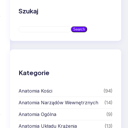
Szukaj
w
S
Search
e
a
r
c
h
Kategorie
Anatomia Kości
(94)
Anatomia Narządów Wewnętrznych
(14)
Anatomia Ogólna
(9)
w
Anatomia Układu Krążenia
(13)