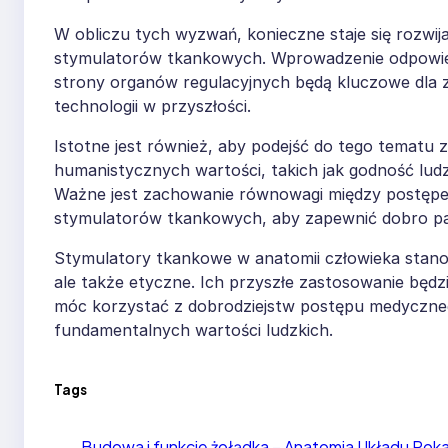
W obliczu tych wyzwań, konieczne staje się rozwija
stymulatorów tkankowych. Wprowadzenie odpowied
strony organów regulacyjnych będą kluczowe dla 
technologii w przyszłości.
Istotne jest również, aby podejść do tego tematu 
humanistycznych wartości, takich jak godność ludz
Ważne jest zachowanie równowagi między postęp
stymulatorów tkankowych, aby zapewnić dobro pac
Stymulatory tkankowe w anatomii człowieka stano
ale także etyczne. Ich przyszłe zastosowanie będ
móc korzystać z dobrodziejstw postępu medyczne
fundamentalnych wartości ludzkich.
Tags
←
Budowa i funkcje żołądka – Anatomia Układu Po