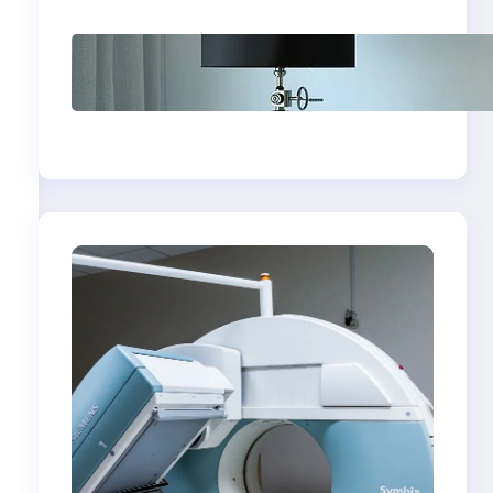
Psychoterapia
psychodynamiczna
w Bydgoszczy — jak
znaleźć skuteczny
gabinet