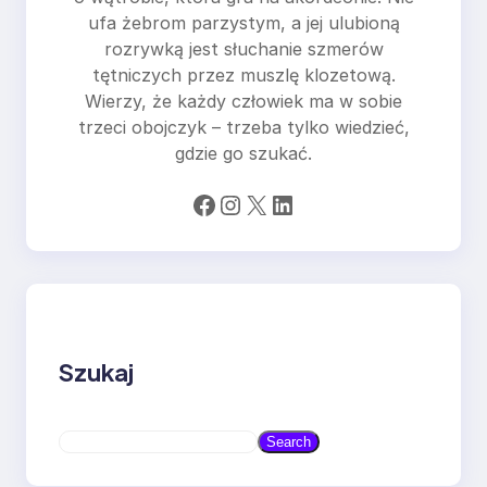
ufa żebrom parzystym, a jej ulubioną
rozrywką jest słuchanie szmerów
tętniczych przez muszlę klozetową.
Wierzy, że każdy człowiek ma w sobie
trzeci obojczyk – trzeba tylko wiedzieć,
gdzie go szukać.
Facebook
Instagram
X
LinkedIn
Szukaj
S
Search
e
a