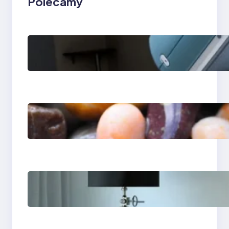
Polecamy
Rezonans
magnetyczny w
Lesznie i Zielonej
Górze — kolano i
klatka piersiowa
Ile kosztuje aparat
ortodontyczny —
przewodnik po
cenach
Psychoterapia
psychodynamiczna w
Bydgoszczy — jak
znaleźć skuteczny