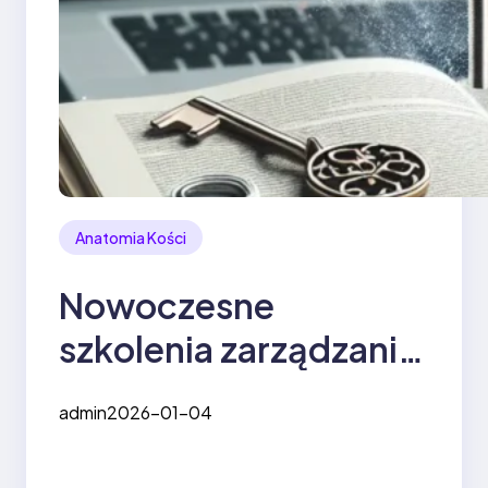
Anatomia Kości
Nowoczesne
szkolenia zarządzania
jako klucz do sukcesu
admin
2026-01-04
w biznesie