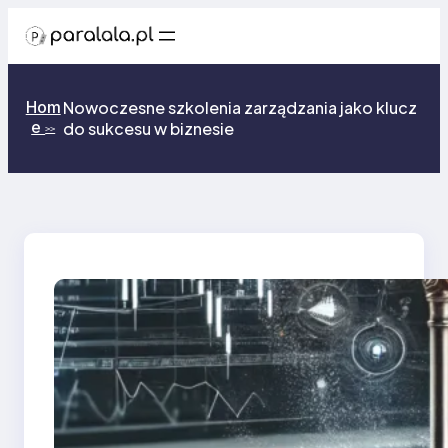
Przejdź
do
treści
Hom
Nowoczesne szkolenia zarządzania jako klucz
e
do sukcesu w biznesie
>>