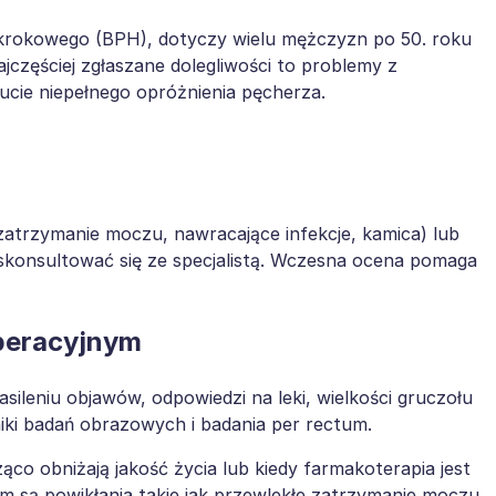
u krokowego (BPH), dotyczy wielu mężczyzn po 50. roku
jczęściej zgłaszane dolegliwości to problemy z
cie niepełnego opróżnienia pęcherza.
 (zatrzymanie moczu, nawracające infekcje, kamica) lub
 skonsultować się ze specjalistą. Wczesna ocena pomaga
operacyjnym
nasileniu objawów, odpowiedzi na leki, wielkości gruczołu
iki badań obrazowych i badania per rectum.
co obniżają jakość życia lub kiedy farmakoterapia jest
m są powikłania takie jak przewlekłe zatrzymanie moczu