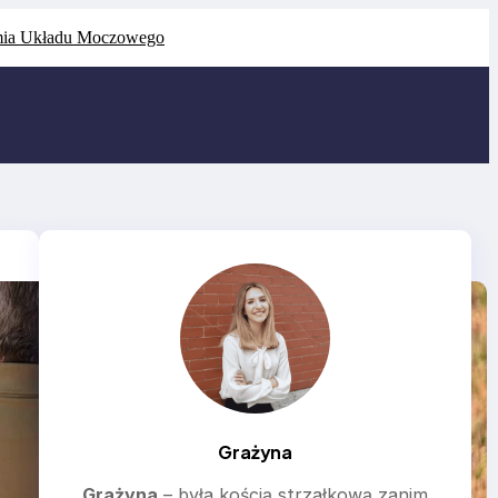
ia Układu Moczowego
Grażyna
Grażyna
– była kością strzałkową zanim