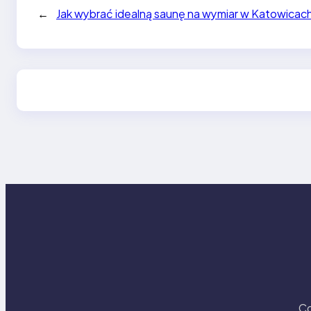
←
Jak wybrać idealną saunę na wymiar w Katowicac
Co