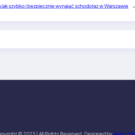
h
Jak szybko i bezpiecznie wynająć schodołaz w Warszawie
pyright © 2025 | All Rights Reserved. Designed by
Anant Sit