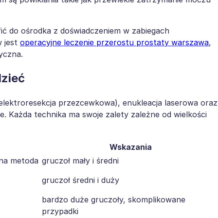
fić do ośrodka z doświadczeniem w zabiegach
 jest
operacyjne leczenie przerostu prostaty warszawa
,
tyczna.
dzieć
elektroresekcja przezcewkowa), enukleacja laserowa oraz
. Każda technika ma swoje zalety zależne od wielkości
Wskazania
ona metoda
gruczoł mały i średni
gruczoł średni i duży
bardzo duże gruczoły, skomplikowane
przypadki