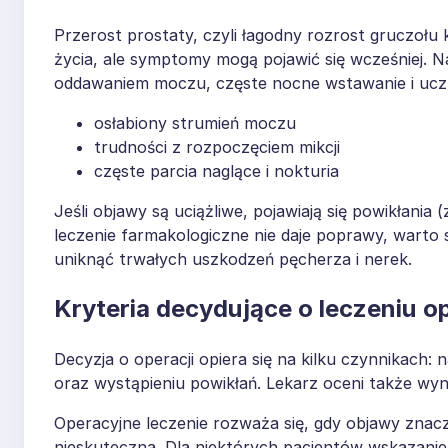
Przerost prostaty, czyli łagodny rozrost gruczoł
życia, ale symptomy mogą pojawić się wcześniej. Na
oddawaniem moczu, częste nocne wstawanie i uczu
osłabiony strumień moczu
trudności z rozpoczęciem mikcji
częste parcia naglące i nokturia
Jeśli objawy są uciążliwe, pojawiają się powikłania
leczenie farmakologiczne nie daje poprawy, warto
uniknąć trwałych uszkodzeń pęcherza i nerek.
Kryteria decydujące o leczeniu 
Decyzja o operacji opiera się na kilku czynnikach: 
oraz wystąpieniu powikłań. Lekarz oceni także wyn
Operacyjne leczenie rozważa się, gdy objawy znaczą
nieskuteczna. Dla niektórych pacjentów wskazanie