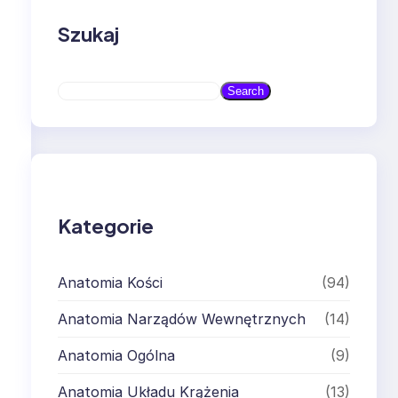
Szukaj
S
Search
e
a
r
c
h
Kategorie
Anatomia Kości
(94)
Anatomia Narządów Wewnętrznych
(14)
Anatomia Ogólna
(9)
Anatomia Układu Krążenia
(13)