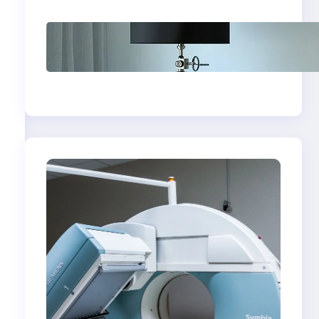
Psychoterapia
psychodynamiczna
w Bydgoszczy — jak
znaleźć skuteczny
gabinet