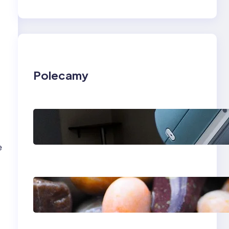
Polecamy
Rezonans
magnetyczny w
Lesznie i Zielonej
e
Górze — kolano i
klatka piersiowa
Ile kosztuje aparat
ortodontyczny —
przewodnik po
cenach