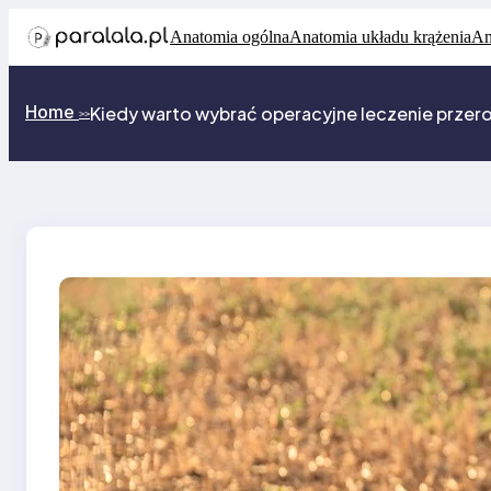
Przejdź
Anatomia ogólna
Anatomia układu krążenia
An
do
treści
Home
Kiedy warto wybrać operacyjne leczenie przero
>>