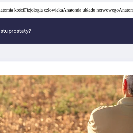
atomia kości
Fizjologia człowieka
Anatomia układu nerwowego
Anatom
stu prostaty?