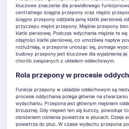
kluczowe znaczenie dla prawidłowego funkcjonowa
centralnego ścięgna przepony oraz mięśni: przep
ścięgno przepony oddziela jamę klatki piersiowej 
przyczepu mięśni przepony. Mięśnie przepony bior
klatki piersiowej. Podczas wdychania mięśnie te si
objętości klatki piersiowej, co umożliwia napływ p
rozluźniają, a przepona unosząc się, pomaga wypc
budowy przepony jest kluczowe dla wyjaśnienia jej r
chorób związanych z układem oddechowym.
Rola przepony w procesie oddych
Funkcje przepony w układzie oddechowym są niezw
procesie oddychania polega głównie na stwarzani
wydychaniu. Przepona jest głównym mięśniem oddec
brzusznej. Gdy mięsień ten się kurczy, powoduje to 
obniżeniem ciśnienia powietrza w płucach. Dzieje 
powietrza do płuc. W czasie wydechu przepona po