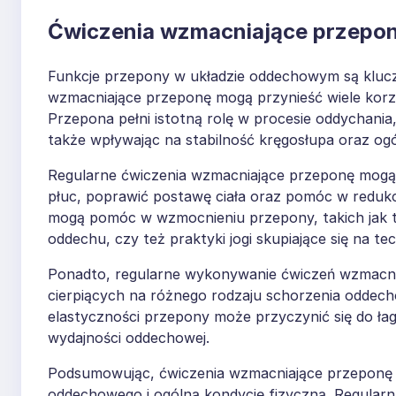
Ćwiczenia wzmacniające przepo
Funkcje przepony w układzie oddechowym są kluc
wzmacniające przeponę mogą przynieść wiele korzyś
Przepona pełni istotną rolę w procesie oddychani
także wpływając na stabilność kręgosłupa oraz ogó
Regularne ćwiczenia wzmacniające przeponę mog
płuc, poprawić postawę ciała oraz pomóc w redukcji
mogą pomóc w wzmocnieniu przepony, takich jak te
oddechu, czy też praktyki jogi skupiające się na 
Ponadto, regularne wykonywanie ćwiczeń wzmacni
cierpiących na różnego rodzaju schorzenia oddecho
elastyczności przepony może przyczynić się do ł
wydajności oddechowej.
Podsumowując, ćwiczenia wzmacniające przeponę s
oddechowego i ogólną kondycję fizyczną. Regularn