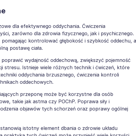
ne
zowe dla efektywnego oddychania. Ćwiczenia
ci, zarówno dla zdrowia fizycznego, jak i psychicznego.
a, pomagając kontrolować głębokość i szybkość oddechu, 
lną postawę ciała.
ą poprawić wydajność oddechową, zwiększyć pojemność
 stresu. Istnieje wiele różnych technik i ćwiczeń, które
chniki oddychania brzusznego, ćwiczenia kontroli
technikach oddechowych.
ających przeponę może być korzystne dla osób
we, takie jak astma czy POChP. Poprawa siły i
agodzenia objawów tych schorzeń oraz poprawy ogólnej
tanowią istotny element dbania o zdrowie układu
a praktyka tych ćwiczeń może przynieść wiele korzyści,