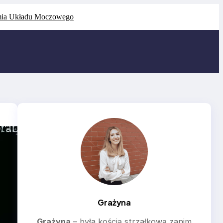
ia Układu Moczowego
Grażyna
Grażyna
– była kością strzałkową zanim