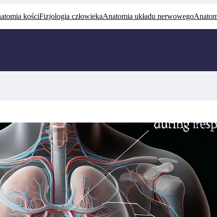
atomia kości
Fizjologia człowieka
Anatomia układu nerwowego
Anatom