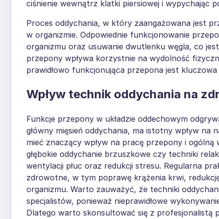
ciśnienie wewnątrz klatki piersiowej i wypychając 
Proces oddychania, w który zaangażowana jest pr
w organizmie. Odpowiednie funkcjonowanie przepo
organizmu oraz usuwanie dwutlenku węgla, co jes
przepony wpływa korzystnie na wydolność fizyczną
prawidłowo funkcjonująca przepona jest kluczowa d
Wpływ technik oddychania na zd
Funkcje przepony w układzie oddechowym odgrywaj
główny mięsień oddychania, ma istotny wpływ na n
mieć znaczący wpływ na pracę przepony i ogólną w
głębokie oddychanie brzuszkowe czy techniki rel
wentylacji płuc oraz redukcji stresu. Regularna p
zdrowotne, w tym poprawę krążenia krwi, redukcj
organizmu. Warto zauważyć, że techniki oddychan
specjalistów, ponieważ nieprawidłowe wykonywanie
Dlatego warto skonsultować się z profesjonalistą 