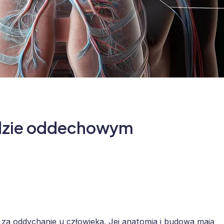
adzie oddechowym
za oddychanie u człowieka. Jej anatomia i budowa mają