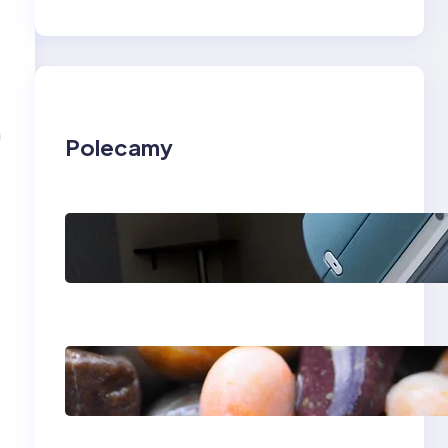
a
Polecamy
Rezonans
magnetyczny w
Lesznie i Zielonej
Górze — kolano i
klatka piersiowa
Ile kosztuje aparat
ortodontyczny —
przewodnik po
cenach