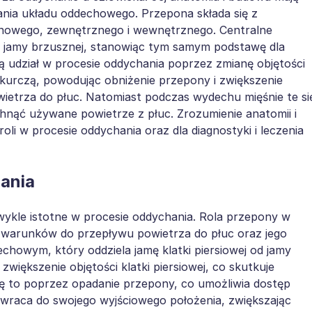
nia układu oddechowego. Przepona składa się z
onowego, zewnętrznego i wewnętrznego. Centralne
od jamy brzusznej, stanowiąc tym samym podstawę dla
ą udział w procesie oddychania poprzez zmianę objętości
ę kurczą, powodując obniżenie przepony i zwiększenie
owietrza do płuc. Natomiast podczas wydechu mięśnie te si
hnąć używane powietrze z płuc. Zrozumienie anatomii i
oli w procesie oddychania oraz dla diagnostyki i leczenia
ania
ykle istotne w procesie oddychania. Rola przepony w
u warunków do przepływu powietrza do płuc oraz jego
howym, który oddziela jamę klatki piersiowej od jamy
zwiększenie objętości klatki piersiowej, co skutkuje
się to poprzez opadanie przepony, co umożliwia dostęp
wraca do swojego wyjściowego położenia, zwiększając