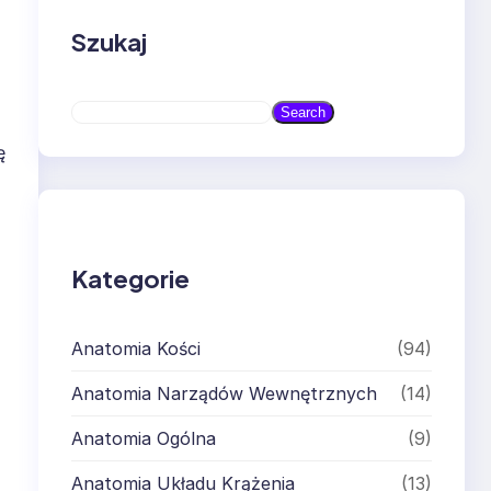
Szukaj
S
Search
e
ę
a
r
c
h
Kategorie
Anatomia Kości
(94)
Anatomia Narządów Wewnętrznych
(14)
Anatomia Ogólna
(9)
Anatomia Układu Krążenia
(13)