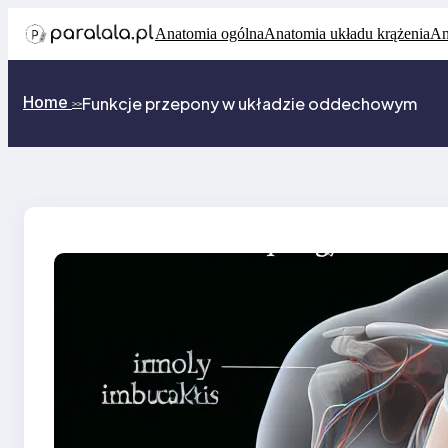
Przejdź
Anatomia ogólna
Anatomia układu krążenia
An
do
treści
Home
Funkcje przepony w układzie oddechowym
>>