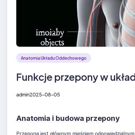
Anatomia Układu Oddechowego
Funkcje przepony w ukł
admin
2025-08-05
Anatomia i budowa przepony
Przepona jest głównym mięśniem odpowiedzialnym 