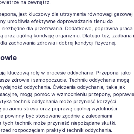
powietrze na zewnątrz.
zepona, jest kluczowy dla utrzymania równowagi gazowej
ny umożliwia efektywne doprowadzanie tlenu do
t niezbędne dla przetrwania. Dodatkowo, poprawna praca
 oraz ogólną kondycję organizmu. Dlatego też, zadbana i
la zachowania zdrowia i dobrej kondycji fizycznej.
rowie
ą kluczową rolę w procesie oddychania. Przepona, jako
asze zdrowie i samopoczucie. Techniki oddychania mogą
ydajność oddychania. Ćwiczenia oddychania, takie jak
aksacyjne, mogą pomóc w wzmocnieniu przepony, poprawi
raktyka technik oddychania może przynieść korzyści
ę poziomu stresu oraz poprawę ogólnej wydolności
ia powinny być stosowane zgodnie z zaleceniami
 tych technik może przynieść niepożądane skutki.
przed rozpoczęciem praktyki technik oddychania.