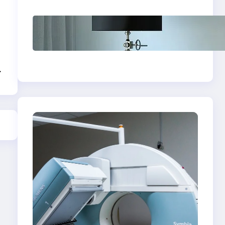
Psychoterapia
psychodynamiczna
w Bydgoszczy — jak
znaleźć skuteczny
→
gabinet