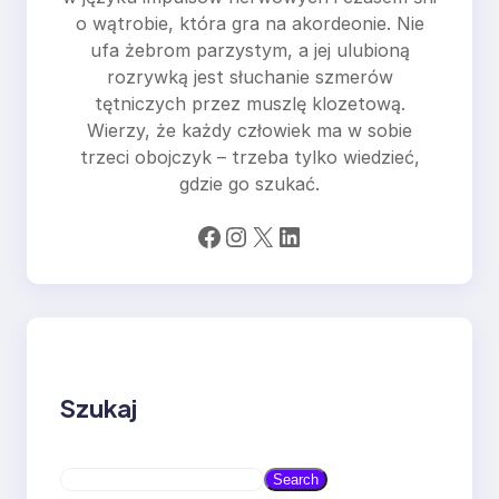
o wątrobie, która gra na akordeonie. Nie
ufa żebrom parzystym, a jej ulubioną
rozrywką jest słuchanie szmerów
tętniczych przez muszlę klozetową.
Wierzy, że każdy człowiek ma w sobie
trzeci obojczyk – trzeba tylko wiedzieć,
gdzie go szukać.
Facebook
Instagram
X
LinkedIn
Szukaj
S
Search