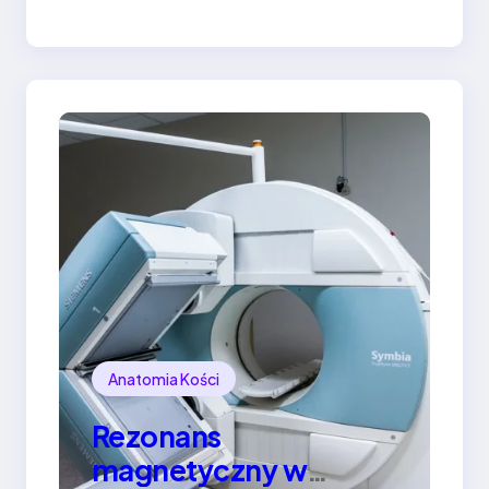
znaleźć skuteczny
gabinet
Anatomia Kości
Rezonans
magnetyczny w