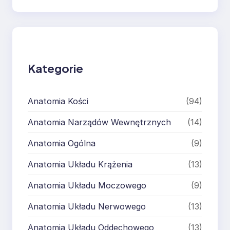
e
a
r
c
h
Kategorie
Anatomia Kości
(94)
Anatomia Narządów Wewnętrznych
(14)
Anatomia Ogólna
(9)
Anatomia Układu Krążenia
(13)
Anatomia Układu Moczowego
(9)
Anatomia Układu Nerwowego
(13)
Anatomia Układu Oddechowego
(13)