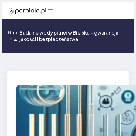
Przejdź
do
treści
Hom
Badanie wody pitnej w Bielsku – gwarancja
e
jakości i bezpieczeństwa
>>