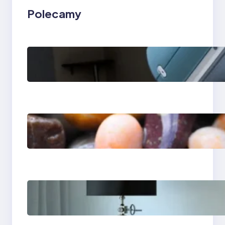
Polecamy
Rezonans
magnetyczny w
Lesznie i Zielonej
Górze — kolano i
klatka piersiowa
Ile kosztuje aparat
ortodontyczny —
przewodnik po
cenach
Psychoterapia
psychodynamiczna w
Bydgoszczy — jak