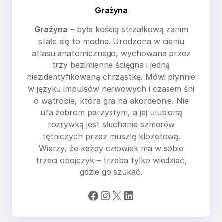
Grażyna
Grażyna
– była kością strzałkową zanim
stało się to modne. Urodzona w cieniu
atlasu anatomicznego, wychowana przez
trzy bezimienne ścięgna i jedną
niezidentyfikowaną chrząstkę. Mówi płynnie
w języku impulsów nerwowych i czasem śni
o wątrobie, która gra na akordeonie. Nie
ufa żebrom parzystym, a jej ulubioną
rozrywką jest słuchanie szmerów
tętniczych przez muszlę klozetową.
Wierzy, że każdy człowiek ma w sobie
trzeci obojczyk – trzeba tylko wiedzieć,
gdzie go szukać.
Facebook
Instagram
X
LinkedIn