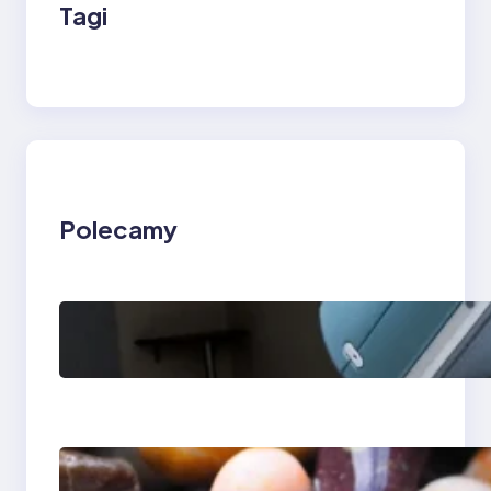
Tagi
Polecamy
Rezonans
magnetyczny w
Lesznie i Zielonej
Górze — kolano i
klatka piersiowa
Ile kosztuje aparat