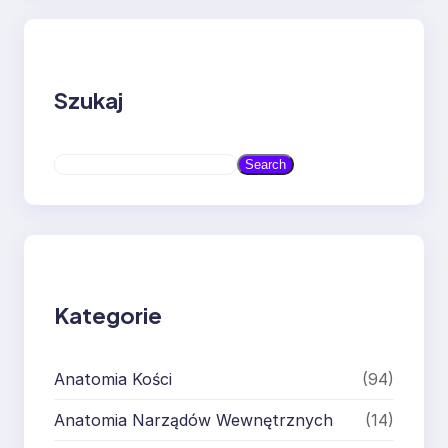
Szukaj
S
Search
e
a
r
c
h
Kategorie
Anatomia Kości
(94)
Anatomia Narządów Wewnętrznych
(14)