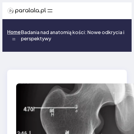
Przejdź
do
treści
Home
Badania nad anatomią kości: Nowe odkrycia i
perspektywy
>>