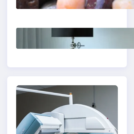
ortodontyczny —
przewodnik po
cenach
Psychoterapia
psychodynamiczna w
Bydgoszczy — jak
znaleźć skuteczny
gabinet