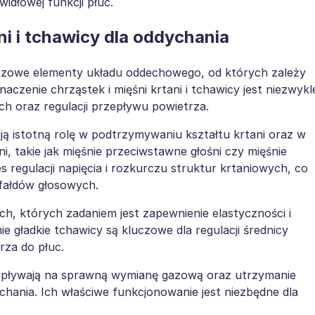
idłowej funkcji płuc.
ni i tchawicy dla oddychania
uczowe elementy układu oddechowego, od których zależy
czenie chrząstek i mięśni krtani i tchawicy jest niezwykl
ch oraz regulacji przepływu powietrza.
ją istotną rolę w podtrzymywaniu kształtu krtani oraz w
, takie jak mięśnie przeciwstawne głośni czy mięśnie
 regulacji napięcia i rozkurczu struktur krtaniowych, co
 fałdów głosowych.
ych, których zadaniem jest zapewnienie elastyczności i
e gładkie tchawicy są kluczowe dla regulacji średnicy
rza do płuc.
cy wpływają na sprawną wymianę gazową oraz utrzymanie
ania. Ich właściwe funkcjonowanie jest niezbędne dla