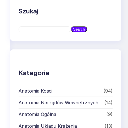
Szukaj
S
Search
e
a
r
c
h
Kategorie
z
Anatomia Kości
(94)
Anatomia Narządów Wewnętrznych
(14)
.
Anatomia Ogólna
(9)
Anatomia Układu Krążenia
(13)