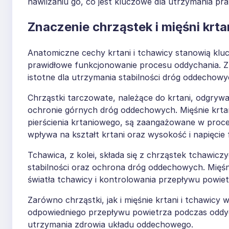
nawilżaniu go, co jest kluczowe dla utrzymania praw
Znaczenie chrząstek i mięśni krta
Anatomiczne cechy krtani i tchawicy stanowią kl
prawidłowe funkcjonowanie procesu oddychania. Zna
istotne dla utrzymania stabilności dróg oddechowy
Chrząstki tarczowate, należące do krtani, odgrywa
ochronie górnych dróg oddechowych. Mięśnie krtani
pierścienia krtaniowego, są zaangażowane w proces
wpływa na kształt krtani oraz wysokość i napięcie
Tchawica, z kolei, składa się z chrząstek tchawicz
stabilności oraz ochrona dróg oddechowych. Mięśni
światła tchawicy i kontrolowania przepływu powiet
Zarówno chrząstki, jak i mięśnie krtani i tchawi
odpowiedniego przepływu powietrza podczas oddych
utrzymania zdrowia układu oddechowego.