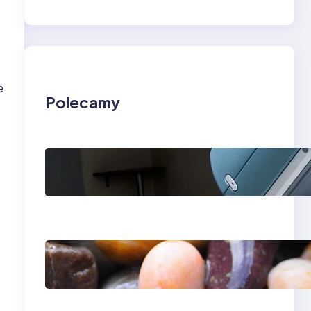
e
Polecamy
Rezonans
magnetyczny w
Lesznie i Zielonej
Górze — kolano i
klatka piersiowa
Ile kosztuje aparat
ortodontyczny —
przewodnik po
cenach