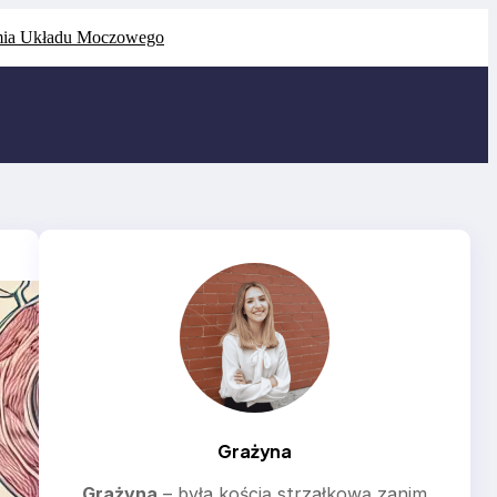
ia Układu Moczowego
Grażyna
Grażyna
– była kością strzałkową zanim