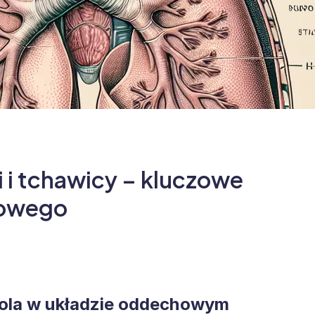
 i tchawicy – kluczowe
howego
 rola w układzie oddechowym