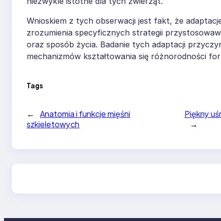
niezwykle istotne dla tych zwierząt.
Wnioskiem z tych obserwacji jest fakt, że adaptacj
zrozumienia specyficznych strategii przystosowa
oraz sposób życia. Badanie tych adaptacji przyczy
mechanizmów kształtowania się różnorodności form
Tags
←
Anatomia i funkcje mięśni
Piękny uś
szkieletowych
→