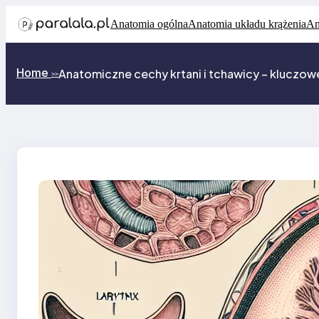
Przejdź
Anatomia ogólna
Anatomia układu krążenia
An
do
treści
Home
Anatomiczne cechy krtani i tchawicy – klucz
>>