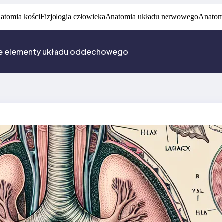
atomia kości
Fizjologia człowieka
Anatomia układu nerwowego
Anatom
owe elementy układu oddechowego