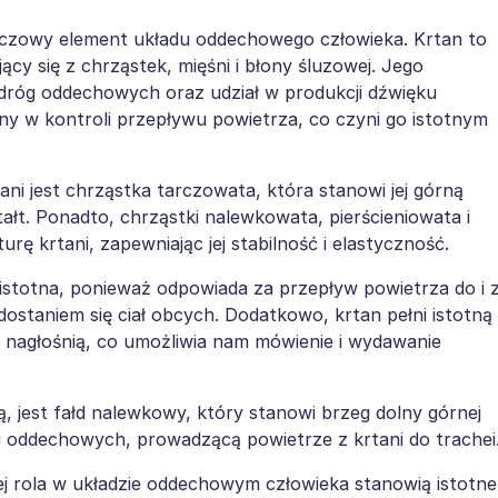
uczowy element układu oddechowego człowieka. Krtan to
jący się z chrząstek, mięśni i błony śluzowej. Jego
dróg oddechowych oraz udział w produkcji dźwięku
y w kontroli przepływu powietrza, co czyni go istotnym
i jest chrząstka tarczowata, która stanowi jej górną
tałt. Ponadto, chrząstki nalewkowata, pierścieniowata i
ę krtani, zapewniając jej stabilność i elastyczność.
istotna, ponieważ odpowiada za przepływ powietrza do i 
dostaniem się ciał obcych. Dodatkowo, krtan pełni istotną
 nagłośnią, co umożliwia nam mówienie i wydawanie
 jest fałd nalewkowy, który stanowi brzeg dolny górnej
róg oddechowych, prowadzącą powietrze z krtani do trachei
j rola w układzie oddechowym człowieka stanowią istotne