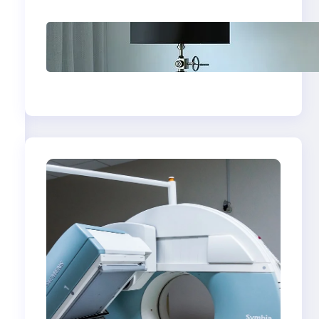
Psychoterapia
psychodynamiczna
w Bydgoszczy — jak
znaleźć skuteczny
gabinet