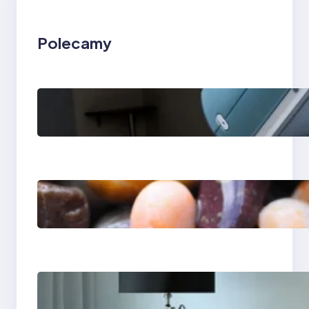
Polecamy
Rezonans
magnetyczny w
Lesznie i Zielonej
Górze — kolano i
klatka piersiowa
Ile kosztuje aparat
ortodontyczny —
przewodnik po
cenach
Psychoterapia
psychodynamiczna w