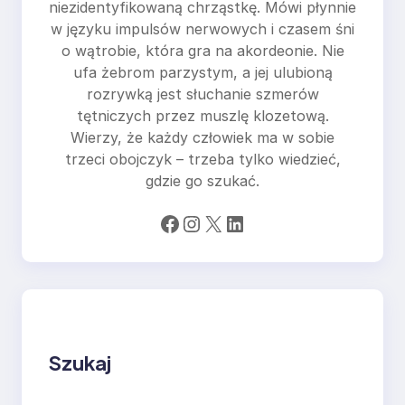
niezidentyfikowaną chrząstkę. Mówi płynnie
w języku impulsów nerwowych i czasem śni
o wątrobie, która gra na akordeonie. Nie
ufa żebrom parzystym, a jej ulubioną
rozrywką jest słuchanie szmerów
tętniczych przez muszlę klozetową.
Wierzy, że każdy człowiek ma w sobie
trzeci obojczyk – trzeba tylko wiedzieć,
gdzie go szukać.
Facebook
Instagram
X
LinkedIn
Szukaj