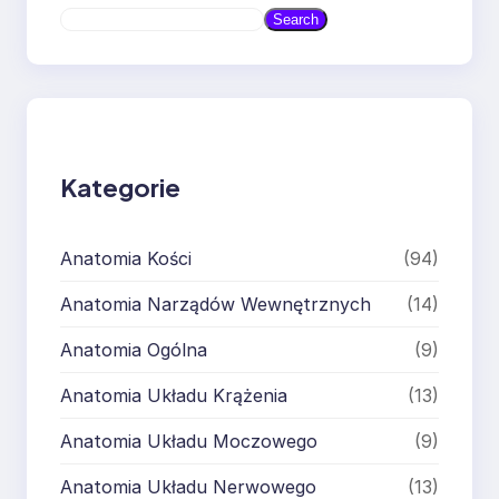
S
Search
e
a
r
c
h
Kategorie
Anatomia Kości
(94)
Anatomia Narządów Wewnętrznych
(14)
Anatomia Ogólna
(9)
Anatomia Układu Krążenia
(13)
Anatomia Układu Moczowego
(9)
Anatomia Układu Nerwowego
(13)