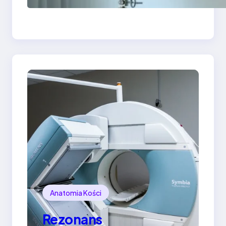
Bydgoszczy — jak
znaleźć skuteczny
gabinet
Anatomia Kości
Rezonans